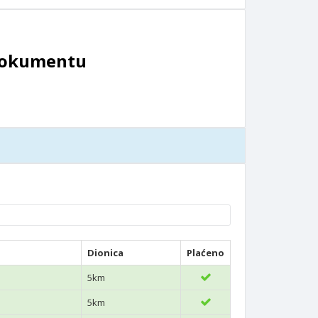
 dokumentu
Dionica
Plaćeno
5km
5km