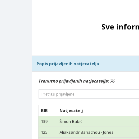
Sve infor
Popis prijavljenih natjecatelja
Trenutno prijavljenih natjecatelja: 76
BIB
Natjecatelj
139
Šimun Babić
125
Aliaksandr Bahachou - Jones