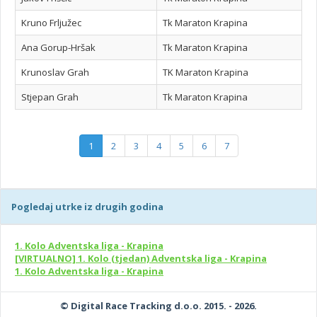
Kruno Frljužec
Tk Maraton Krapina
Ana Gorup-Hršak
Tk Maraton Krapina
Krunoslav Grah
TK Maraton Krapina
Stjepan Grah
Tk Maraton Krapina
1
2
3
4
5
6
7
Pogledaj utrke iz drugih godina
1. Kolo Adventska liga - Krapina
[VIRTUALNO] 1. Kolo (tjedan) Adventska liga - Krapina
1. Kolo Adventska liga - Krapina
© Digital Race Tracking d.o.o. 2015. - 2026.