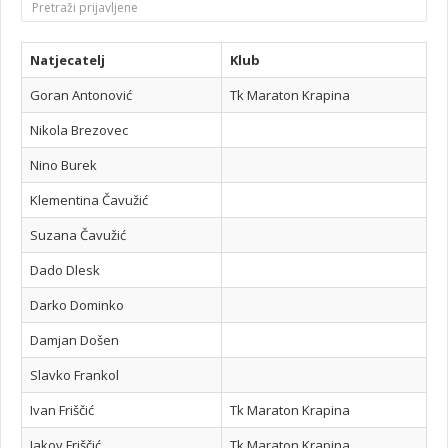
Natjecatelj
Klub
Goran Antonović
Tk Maraton Krapina
Nikola Brezovec
Nino Burek
Klementina Čavužić
Suzana Čavužić
Dado Dlesk
Darko Dominko
Damjan Došen
Slavko Frankol
Ivan Friščić
Tk Maraton Krapina
Jakov Friščić
Tk Maraton Krapina