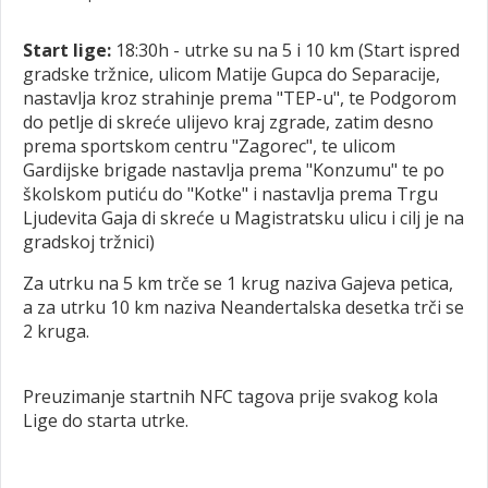
Start lige:
18:30h - utrke su na 5 i 10 km (Start ispred
gradske tržnice, ulicom Matije Gupca do Separacije,
nastavlja kroz strahinje prema "TEP-u", te Podgorom
do petlje di skreće ulijevo kraj zgrade, zatim desno
prema sportskom centru "Zagorec", te ulicom
Gardijske brigade nastavlja prema "Konzumu" te po
školskom putiću do "Kotke" i nastavlja prema Trgu
Ljudevita Gaja di skreće u Magistratsku ulicu i cilj je na
gradskoj tržnici)
Za utrku na 5 km trče se 1 krug naziva Gajeva petica,
a za utrku 10 km naziva Neandertalska desetka trči se
2 kruga.
Preuzimanje startnih NFC tagova prije svakog kola
Lige do starta utrke.