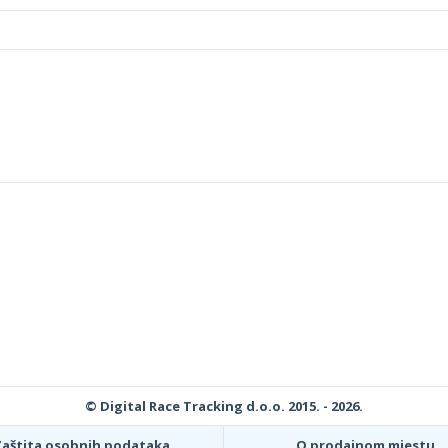
© Digital Race Tracking d.o.o. 2015. - 2026.
Zaštita osobnih podataka
O prodajnom mjestu