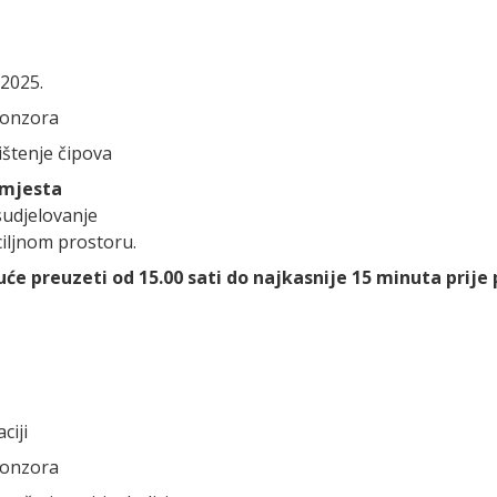
.2025.
sponzora
ištenje čipova
i mjesta
 sudjelovanje
ciljnom prostoru.
će preuzeti od 15.00 sati do najkasnije 15 minuta prije
ciji
sponzora