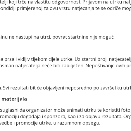
telji koji trče na vlastitu odgovornost. Prijavom na utrku na
kondiciji primjerenoj za ovu vrstu natjecanja te se odriče 
tninu ne nastupi na utrci, povrat startnine nije moguć.
 prsa i vidljiv tijekom cijele utrke. Uz startni broj, natjecatel
man natjecatelja neće biti zabilježen. Nepoštivanje ovih prav
 Svi rezultati bit će objavljeni neposredno po završetku ut
h materijala
suglasni da organizator može snimati utrku te koristiti fotogr
promociju događaja i sponzora, kao i za objavu rezultata. O
provedbe i promocije utrke, u razumnom opsegu.