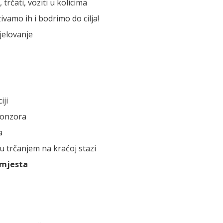
 trčati, voziti u kolicima
vamo ih i bodrimo do cilja!
djelovanje
iji
sponzora
ma
ru trčanjem na kraćoj stazi
i mjesta