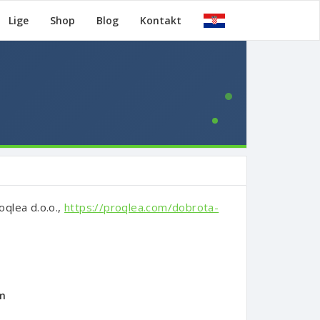
Lige
Shop
Blog
Kontakt
oqlea d.o.o.,
https://proqlea.com/dobrota-
km