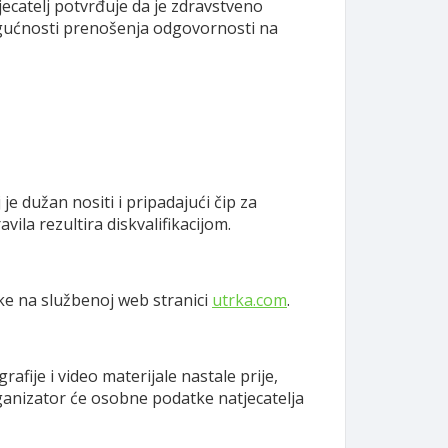
tjecatelj potvrđuje da je zdravstveno
mogućnosti prenošenja odgovornosti na
j je dužan nositi i pripadajući čip za
ila rezultira diskvalifikacijom.
rke na službenoj web stranici
utrka.com
.
afije i video materijale nastale prije,
rganizator će osobne podatke natjecatelja