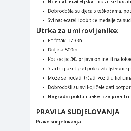
Nije natjecateljska
- može se hodati,
Dobrodošla su djeca s teškoćama, pozi
Svi natjecatelji dobit će medalje za su
Utrka za umirovljenike:
Početak: 17:33h
Duljina: 500m
Kotizacija: 3€, prijava online ili na lokac
Startni paket pod pokroviteljstvom 
Može se hodati, trčati, voziti u kolici
Dobrodošli su svi koji žele dati potpo
Nagradni poklon paketi za prva tr
PRAVILA SUDJELOVANJA
Pravo sudjelovanja