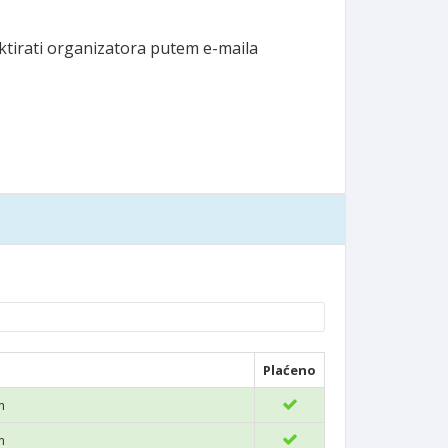
aktirati organizatora putem e-maila
Plaćeno
m
m