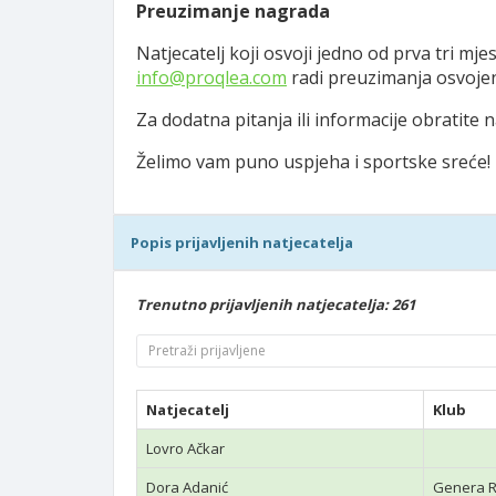
Preuzimanje nagrada
Natjecatelj koji osvoji jedno od prva tri m
info@proqlea.com
radi preuzimanja osvoje
Za dodatna pitanja ili informacije obratite
Želimo vam puno uspjeha i sportske sreće!
Popis prijavljenih natjecatelja
Trenutno prijavljenih natjecatelja: 261
Natjecatelj
Klub
Lovro Ačkar
Dora Adanić
Genera R