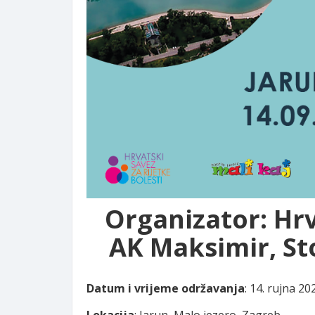
Organizator
: Hr
AK Maksimir, Sto
Datum i vrijeme održavanja
: 14. rujna 20
Lokacija
: Jarun, Malo jezero, Zagreb