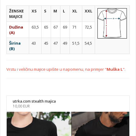
ŽENSKE
XS
S
M
L
XL
XXL
MAJICE
Dužina
63,5
65
67
69
71
72,5
(A)
Širina
43
45
47
49
51,5
54,5
(B)
Vrstu i veličinu majice upišite u napomenu, na primjer "
Muška L
".
utrka.com stealth majica
10,00 EUR