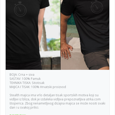
BOJA: Crna + siva
SASTAV: 100% Pamuk
TEHNIKA TISKA: Sitotisak
MAJICA I TISAK: 100% Hrvatski proizvod
Stealth majica ima vrlo detaljan tisak sportskih motiva koji su
vidljivi iz bliza, dok je izdaleka vidljiva prepoznatljiva utrka.com
štoperica. Zbog nenametljivog dizajna majica se može nositi svaki
dan i u svakoj prilici.