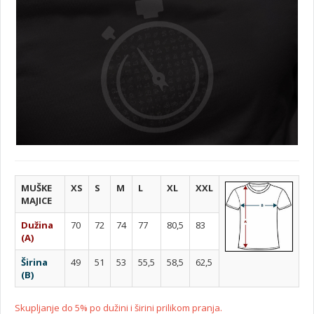
MUŠKE
XS
S
M
L
XL
XXL
MAJICE
Dužina
70
72
74
77
80,5
83
(A)
Širina
49
51
53
55,5
58,5
62,5
(B)
Skupljanje do 5% po dužini i širini prilikom pranja.